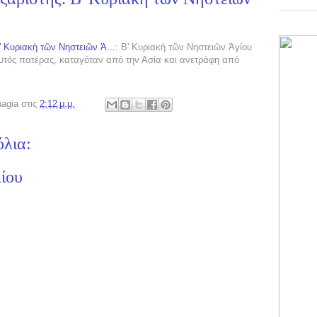
 Κυριακὴ τῶν Νηστειῶν Ἁ...
: Β' Κυριακὴ τῶν Νηστειῶν Ἁγίου
υτός πατέρας, καταγόταν από την Ασία και ανετράφη από
nagia
στις
2:12 μ.μ.
όλια:
ίου