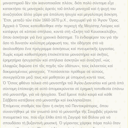
μοναστηριοῦ δὲν τὸν ἱκανοποιοῦσε πλέον, διότι πολὺ σύντομα εἶχε
κατακτήσει τὶς μοναχικὲς ἀρετὲς τοῦ ἁπλοῦ μοναχοῦ καὶ ἡ ψυχή του
ἀναζητοῦσε ἄλλο χῶρο γιὰ ἀπόλυτη ἡσυχία καὶ μεγαλύτερη ἄσκηση.
Ἔτσι, μεταξὺ τῶν ἐτῶν 1660-1670 μ.Χ., ἀναχωρεῖ γιὰ τὸ Ἅγιον Ὄρος.
Ἀρχικὰ ὁ Ὅσιος κατευθύνθηκε στὴν περιοχὴ τῆς Μεγίστης Λαύρας καὶ
κατέφυγε σὲ κάποιο σπήλαιο, κοντὰ στὴ «Σκήτη τοῦ Καυσοκαλύβη»,
ὅπου ἀσκήτεψε γιὰ ἕνα χρονικὸ διάστημα. Τὸ ἐνδιαφέρον του γιὰ τὴν
ὅσο τὸ δυνατὸν καλύτερη μόρφωσή του, τὸν ὁδήγησε στὸ νὰ
ἀκολουθήσει ἕνα πρόγραμμα ἀσκήσεως καὶ πνευματικῆς ἐργασίας.
Χωρὶς καμιὰ καθυστέρηση ἐπισκέπτεται μοναστήρια καὶ σκῆτες,
ἐρημητήρια ἡσυχαστῶν καὶ σπήλαια ἀσκητῶν καὶ ἀναζητεῖ, «ὡς
ἐλαφρῶς διψώσα ἐπὶ τᾶς πηγᾶς τῶν ὑδάτων», τοὺς ἐκλεκτοὺς καὶ
δοκιμασμένους μοναχούς. Ὑποτάσσεται πρόθυμα σὲ αὐτούς,
συνεργάζεται μαζί τους καὶ μαθητεύει μὲ ὑπομονὴ κοντά τους.
Ὁ Ὅσιος φθάνει τελικὰ στὸ μοναστῆρι τοῦ Ἁγίου Διονυσίου καὶ μετὰ ἀπὸ
σύντομη ἐπίσκεψη σὲ αὐτὸ ἀπομακρύνεται σὲ ἐρημικὴ τοποθεσία ἐπάνω
στὸ μοναστῆρι, γιὰ νὰ ἡσυχάσει. Ἐκεῖ ἔμεινε πολὺ καιρὸ καὶ κάθε
Σάββατο κατέβαινε στὸ μοναστῆρι καὶ ἐκκλησιαζόταν.
Ἑπόμενος σταθμός του ἦταν ἡ σκήτη τοῦ Παντοκράτορος, ὅπου
συναντήθηκε μὲ τὸν γνωστὸ ἀπὸ τὸ μοναστῆρι τῆς Σουρβιᾶς γέροντα
πνευματικό του, ποὺ εἶχε ἔλθει ἀπὸ τὴ Ζαγορὰ τοῦ Βόλου γιὰ νὰ
σπουδάσει τὴ βυζαντινὴ μουσική. Ὁ γέροντας χάρηκε πάρα πολὺ ὅταν