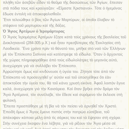
πλήθη τῶν ἀσεβῶν εἶδαν τὸ θαῦμα τῆς διασώσεως τῶν Ἁγίων, ἔπεσαν
στὰ πόδια τους καὶ κραύγαζαν: «Εἴμαστε Χριστιανοί». Τότε ὁ ἡγεμόνας
ἔδωσε ἐντολὴ νὰ ἀποκεφαλισθοῦν.
Ἔτσι τελειώθηκε ὁ βίος τῶν Ἁγίων Μαρτύρων, οἱ ὁποῖοι ἔλαβαν τὸ
στέφανο τοῦ μαρτυρίου καὶ τῆς δόξας.
Ὁ Ἅγιος Ἀρτέμων ὁ Ἱερομάρτυρας
Ὁ Ἅγιος Ἱερομάρτυς Ἀρτέμων ἔζησε κατὰ τοὺς χρόνους τῆς βασιλείας τοῦ
Διοκλητιανοῦ (284-305 μ.Χ.) καὶ ἦταν πρεσβύτερος τῆς Ἐκκλησίας στὴ
Λαοδικεία. Ἕνα χρόνο πρὶν τὸ θάνατό του, μπῆκε στὸ ναὸ τῶν Ἑλλήνων
μὲ τὸν Ἐπίσκοπο Σισίννιο καὶ κατέστρεψε τὰ εἴδωλα. Ὅταν ὁ ἄρχοντας
τῆς χώρας πληροφορήθηκε ἀπὸ τοὺς εἰδωλολάτρες τὸ γεγονὸς αὐτό,
ἀναχώρησε γιὰ νὰ συλλάβει τὸν Ἐπίσκοπο.
Ἀρρώστησε ὅμως καὶ κινδύνευσε ἡ ὑγεία του. Ζήτησε τότε ἀπὸ τὸν
Ἐπίσκοπο νὰ προσευχηθεῖ γι’ αὐτὸν καὶ τοῦ ὑποσχέθηκε ὅτι ἐὰν
ἀποκτοῦσε τὴν ὑγεία του, θὰ τοῦ κάνει χρυσὴ εἰκόνα. Ἀφοῦ λοιπὸν ἔγινε
καλά, ἀναχώρησε γιὰ τὴν Καισάρεια. Καὶ ὅταν βρῆκε στὸν δρόμο τὸν
Ἅγιο Ἀρτέμονα, τὸν συνέλαβε, τὸν ἔδεσε καὶ συρόμενο τὸν ἔκλεισε στὴ
φυλακή.
Ἔπειτα προσπάθησε μὲ τὴ βία νὰ τὸν πείσει νὰ ἀρνηθεῖ τὸν Χριστό.
Ἐπειδὴ ὅμως ὁ Ἅγιος ἔμεινε πιστὸς στὴν πατρῴα εὐσέβεια, τοῦ
ἀπέκοψαν κάποια μέλῃ ἀπὸ τὶς σάρκες του καὶ τὰ ἕψησαν στὴ σχάρα.
Στὴν συνέχεια ἔκαψαν ἕνα λέβητα, γιὰ νὰ ρίξουν τὸν Ἅγιο μέσα σὲ