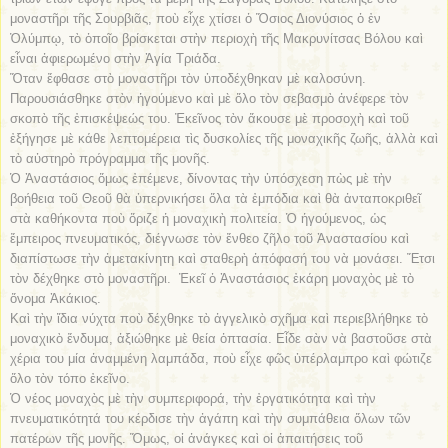
μοναστῆρι τῆς Σουρβιᾶς, ποὺ εἶχε χτίσει ὁ Ὅσιος Διονύσιος ὁ ἐν
Ὀλύμπῳ, τὸ ὁποῖο βρίσκεται στὴν περιοχὴ τῆς Μακρυνίτσας Βόλου καὶ
εἶναι ἀφιερωμένο στὴν Ἁγία Τριάδα.
Ὅταν ἔφθασε στὸ μοναστῆρι τὸν ὑποδέχθηκαν μὲ καλοσύνη.
Παρουσιάσθηκε στὸν ἡγούμενο καὶ μὲ ὅλο τὸν σεβασμὸ ἀνέφερε τὸν
σκοπὸ τῆς ἐπισκέψεώς του. Ἐκεῖνος τὸν ἄκουσε μὲ προσοχὴ καὶ τοῦ
ἐξήγησε μὲ κάθε λεπτομέρεια τὶς δυσκολίες τῆς μοναχικῆς ζωῆς, ἀλλὰ καὶ
τὸ αὐστηρὸ πρόγραμμα τῆς μονῆς.
Ὁ Ἀναστάσιος ὅμως ἐπέμενε, δίνοντας τὴν ὑπόσχεση πὼς μὲ τὴν
βοήθεια τοῦ Θεοῦ θὰ ὑπερνικήσει ὅλα τὰ ἐμπόδια καὶ θὰ ἀνταποκριθεῖ
στὰ καθήκοντα ποὺ ὅριζε ἡ μοναχικὴ πολιτεία. Ὁ ἡγούμενος, ὡς
ἔμπειρος πνευματικός, διέγνωσε τὸν ἔνθεο ζῆλο τοῦ Ἀναστασίου καὶ
διαπίστωσε τὴν ἀμετακίνητη καὶ σταθερὴ ἀπόφασή του νὰ μονάσει. Ἔτσι
τὸν δέχθηκε στὸ μοναστῆρι. Ἐκεῖ ὁ Ἀναστάσιος ἐκάρη μοναχὸς μὲ τὸ
ὄνομα Ἀκάκιος.
Καὶ τὴν ἴδια νύχτα ποὺ δέχθηκε τὸ ἀγγελικὸ σχῆμα καὶ περιεβλήθηκε τὸ
μοναχικὸ ἔνδυμα, ἀξιώθηκε μὲ θεία ὀπτασία. Εἶδε σὰν νὰ βαστοῦσε στὰ
χέρια του μία ἀναμμένη λαμπάδα, ποὺ εἶχε φῶς ὑπέρλαμπρο καὶ φώτιζε
ὅλο τὸν τόπο ἐκεῖνο.
Ὁ νέος μοναχὸς μὲ τὴν συμπεριφορά, τὴν ἐργατικότητα καὶ τὴν
πνευματικότητά του κέρδισε τὴν ἀγάπη καὶ τὴν συμπάθεια ὅλων τῶν
πατέρων τῆς μονῆς. Ὅμως, οἱ ἀνάγκες καὶ οἱ ἀπαιτήσεις τοῦ