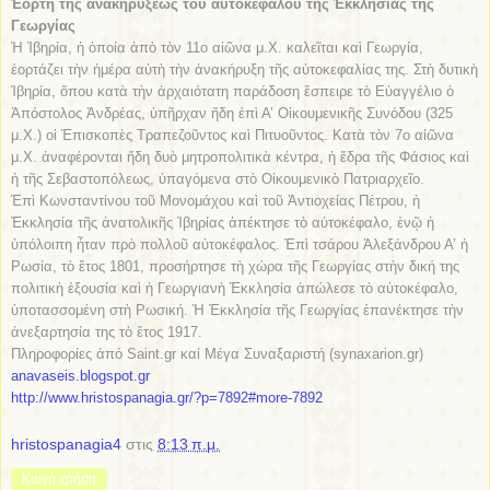
Ἑορτὴ τῆς ἀνακηρύξεως τοῦ αὐτοκεφάλου τῆς Ἐκκλησίας τῆς
Γεωργίας
Ἡ Ἰβηρία, ἡ ὁποία ἀπὸ τὸν 11ο αἰῶνα μ.Χ. καλεῖται καὶ Γεωργία,
ἑορτάζει τὴν ἡμέρα αὐτὴ τὴν ἀνακήρυξη τῆς αὐτοκεφαλίας της. Στὴ δυτικὴ
Ἰβηρία, ὅπου κατὰ τὴν ἀρχαιότατη παράδοση ἔσπειρε τὸ Εὐαγγέλιο ὁ
Ἀπόστολος Ἀνδρέας, ὑπῆρχαν ἤδη ἐπὶ Α’ Οἰκουμενικῆς Συνόδου (325
μ.Χ.) οἱ Ἐπισκοπὲς Τραπεζοῦντος καὶ Πιτυοῦντος. Κατὰ τὸν 7ο αἰῶνα
μ.Χ. ἀναφέρονται ἤδη δυὸ μητροπολιτικὰ κέντρα, ἡ ἕδρα τῆς Φάσιος καὶ
ἡ τῆς Σεβαστοπόλεως, ὑπαγόμενα στὸ Οἰκουμενικὸ Πατριαρχεῖο.
Ἐπὶ Κωνσταντίνου τοῦ Μονομάχου καὶ τοῦ Ἀντιοχείας Πέτρου, ἡ
Ἐκκλησία τῆς ἀνατολικῆς Ἰβηρίας ἀπέκτησε τὸ αὐτοκέφαλο, ἐνῷ ἡ
ὑπόλοιπη ἦταν πρὸ πολλοῦ αὐτοκέφαλος. Ἐπὶ τσάρου Ἀλεξάνδρου Α’ ἡ
Ρωσία, τὸ ἔτος 1801, προσήρτησε τὴ χώρα τῆς Γεωργίας στὴν δική της
πολιτικὴ ἐξουσία καὶ ἡ Γεωργιανὴ Ἐκκλησία ἀπώλεσε τὸ αὐτοκέφαλο,
ὑποτασσομένη στὴ Ρωσική. Ἡ Ἐκκλησία τῆς Γεωργίας ἐπανέκτησε τὴν
ἀνεξαρτησία της τὸ ἔτος 1917.
Πληροφορίες ἀπό Saint.gr καί Μέγα Συναξαριστή (synaxarion.gr)
anavaseis.blogspot.gr
http://www.hristospanagia.gr/?p=7892#more-7892
hristospanagia4
στις
8:13 π.μ.
Κοινή χρήση