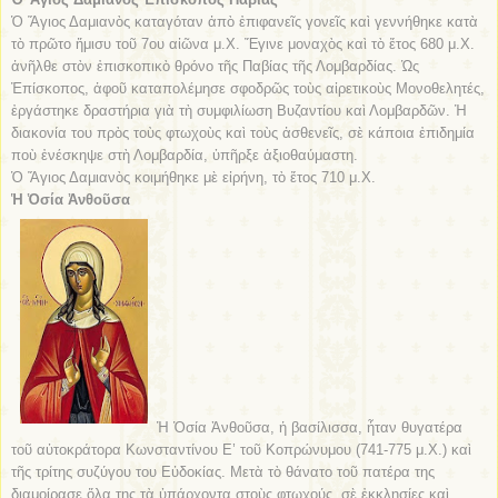
Ὁ Ἅγιος Δαμιανὸς καταγόταν ἀπὸ ἐπιφανεῖς γονεῖς καὶ γεννήθηκε κατὰ
τὸ πρῶτο ἥμισυ τοῦ 7ου αἰῶνα μ.Χ. Ἔγινε μοναχὸς καὶ τὸ ἔτος 680 μ.Χ.
ἀνῆλθε στὸν ἐπισκοπικὸ θρόνο τῆς Παβίας τῆς Λομβαρδίας. Ὡς
Ἐπίσκοπος, ἀφοῦ καταπολέμησε σφοδρῶς τοὺς αἱρετικοὺς Μονοθελητές,
ἐργάστηκε δραστήρια γιὰ τὴ συμφιλίωση Βυζαντίου καὶ Λομβαρδῶν. Ἡ
διακονία του πρὸς τοὺς φτωχοὺς καὶ τοὺς ἀσθενεῖς, σὲ κάποια ἐπιδημία
ποὺ ἐνέσκηψε στὴ Λομβαρδία, ὑπῆρξε ἀξιοθαύμαστη.
Ὁ Ἅγιος Δαμιανὸς κοιμήθηκε μὲ εἰρήνη, τὸ ἔτος 710 μ.Χ.
Ἡ Ὁσία Ἀνθοῦσα
Ἡ Ὁσία Ἀνθοῦσα, ἡ βασίλισσα, ἦταν θυγατέρα
τοῦ αὐτοκράτορα Κωνσταντίνου Ε’ τοῦ Κοπρώνυμου (741-775 μ.Χ.) καὶ
τῆς τρίτης συζύγου του Εὐδοκίας. Μετὰ τὸ θάνατο τοῦ πατέρα της
διαμοίρασε ὅλα της τὰ ὑπάρχοντα στοὺς φτωχούς, σὲ ἐκκλησίες καὶ