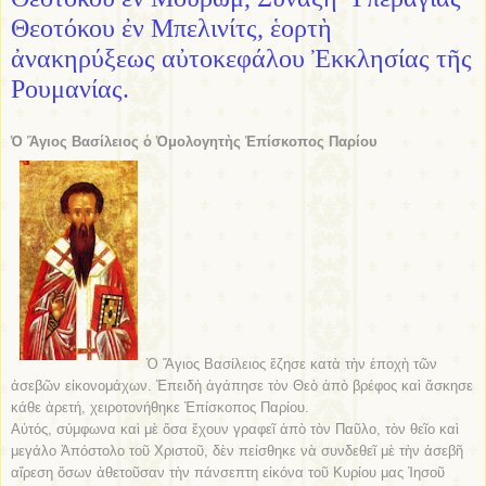
Θεοτόκου ἐν Μπελινίτς, ἑορτὴ
ἀνακηρύξεως αὐτοκεφάλου Ἐκκλησίας τῆς
Ρουμανίας.
Ὁ Ἅγιος Βασίλειος ὁ Ὁμολογητὴς Ἐπίσκοπος Παρίου
Ὁ Ἅγιος Βασίλειος ἔζησε κατὰ τὴν ἐποχὴ τῶν
ἀσεβῶν εἰκονομάχων. Ἐπειδὴ ἀγάπησε τὸν Θεὸ ἀπὸ βρέφος καὶ ἄσκησε
κάθε ἀρετή, χειροτονήθηκε Ἐπίσκοπος Παρίου.
Αὐτός, σύμφωνα καὶ μὲ ὅσα ἔχουν γραφεῖ ἀπὸ τὸν Παῦλο, τὸν θεῖο καὶ
μεγάλο Ἀπόστολο τοῦ Χριστοῦ, δὲν πείσθηκε νὰ συνδεθεῖ μὲ τὴν ἀσεβῆ
αἵρεση ὅσων ἀθετοῦσαν τὴν πάνσεπτη εἰκόνα τοῦ Κυρίου μας Ἰησοῦ