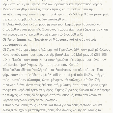
ἱδρύματα καὶ ἔγινε μητέρα πολλῶν ὀρφανῶν καὶ προστάτιδα χηρῶν.
Μολονότι δέχθηκε πολλὲς παρακλήσεις καὶ πιέσθηκε ἀπὸ τὴν
εὐσεβέστατη αὐγοῦστα Εἰρήνη τὴν Ἀθηναία (797-802 μ.Χ.) νὰ μείνει μαζί
της καὶ νὰ συμβασιλεύσει, δὲν ἀποδέχθηκε.
Ἡ Ὁσία Ἀνθοῦσα ἐκάρη μοναχὴ ὑπὸ τοῦ Πατριάρχου Ταρασίου καὶ
ἀποσύρθηκε στὴ μονὴ τῆς Ὁμονοίας ἢ Εὐμενείας, ἐκεῖ ἔζησε μὲ ἄσκηση
καὶ προσευχὴ καὶ κοιμήθηκε μὲ εἰρήνη τὸ ἔτος 809 μ.Χ.
Οἱ Ἅγιοι Δήμης καὶ Πρωτῖων οἱ Μάρτυρες καὶ οἱ σὺν αὐτοὶς
μαρτυρήσαντες
Οἱ Ἅγιοι Μάρτυρες Δήμης ἢ Δημὴς καὶ Πρωτῖων, ἄθλησαν μαζὶ μὲ ἄλλους
Χριστιανοὺς κατὰ τοὺς χρόνους τῆς βασιλείας τοῦ Μαξιμιανοῦ (285-305
μ.Χ.). Παρέστησαν αὐτόκλητοι στὸν ἡγεμόνα τῆς χώρας τους, ἐνώπιον
τοῦ ὁποίου ὁμολόγησαν τὴν πίστη τους στὸν Χριστό.
Τότε ἐκεῖνος ἔδωσε ἐντολὴ καὶ τοὺς βασάνισαν ποικιλοτρόπως. Τοὺς
γύμνωσαν καὶ τοὺς ἔδεσαν μὲ ἁλυσίδες καί, ἀφοῦ τοὺς ἔριξαν στὴ γῆ,
τοὺς κτυποῦσαν ἀλύπητα, ὥστε φάνηκαν τὰ σπλάχνα αὐτῶν. Στὴ
συνέχεια ὁ ἡγεμόνας τοὺς ἔκλεισε στὴ φυλακή, ὅπου τοὺς ἄφησε χωρὶς
τροφὴ καὶ νερὸ ἐπὶ τριάντα ἡμέρες. Ὅμως Ἄγγελος Κυρίου τοὺς γιάτρεψε
τὶς πληγὲς καὶ τοὺς ἔδιδε τροφὴ ἀπὸ τὸν οὐρανό, κατὰ τὸν λέγοντα
«ἄρτον Ἀγγέλων ἔφαγεν ἄνθρωπος».
Ὅταν ὁ ἡγεμόνας τοὺς κάλεσε καὶ πάλι γιὰ νὰ τοὺς ἐξετάσει καὶ νὰ
ἐλέγξει ἂν ἔχουν μεταστραφεῖ, τοὺς εἶδε σώους καὶ ὑγιεῖς. Μόλις τὰ