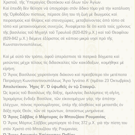
Χριστοῦ, τῆς Ὑπεραγίας Θεοτόκου καὶ ὅλων τῶν Ἁγίων.
Καὶ ἐπειδὴ δὲν θέλησε νὰ ὑπογράψει στὸν ἄδικο τόμο γιὰ τὴν κατάλυση
τῆς Ὀρθοδόξου πίστεως, πέρασε ὅλη του τὴ ζωὴ μὲ διωγμοὺς καὶ
πειρασμοὺς καὶ θλίψεις καὶ στεναχώριες, μεταβαίνοντας ἀπὸ τόπο σὲ
τόπο καὶ μετακινούμενος συνεχῶς. Ἀναφέρεται δὲ ὅτι κατὰ τοὺς χρόνους
τῆς βασιλείας τοῦ Μιχαὴλ τοῦ Τραυλοῦ (820-829 μ.Χ.) καὶ τοῦ Θεοφίλου
(829-842 μ.Χ.) διέμενε ἐξόριστος σὲ κάποιο μικρὸ νησὶ πρὸ τῆς
Κωνσταντινουπόλεως.
Καὶ μὲ αὐτὸ τὸν τρόπο, ἀφοῦ ὑπεράσπισε τὰ πατρικὰ δόγματα καὶ
μισώντας μέχρι τέλους τὶς διδασκαλίες τῶν κακόδοξων, κοιμήθηκε μὲ
εἰρήνη.
Ὁ Ἅγιος Βασίλειος χειροτόνησε διάκονο καὶ πρεσβύτερο τὸν μετέπειτα
Πατριάρχη Κωνσταντινουπόλεως Ἅγιο Ἰγνάτιο A’ (τιμᾶται 23 Ὀκτωβρίου).
Ἀπολυτίκιον. Ἦχος δ’. Ὁ ὑψωθεῖς ἐν τῷ Σταυρῷ.
Ὡς ἱερεὺς τοῦ Βασιλέως τῆς δόξης, ὁμολογίας διαλάμπεις τὴ αἴγλη,
Ἱερομάρτυς ἔνδοξε Βασίλειε, τῶν εἰκονομάχων γάρ, τὴν ἀπάτην
ἐλέγχων, πόνοις προσωμίλησας, ὑπὲρ τῆς ἀληθείας καὶ μεταστᾶς ἐν
δόξῃ πρὸς Θεόν, τῶν σὲ τιμώντων, ἀπαύστως μνημόνευε.
Ὁ Ἅγιος Σάββας ὁ Μάρτυρας ἐν Μπουζάου Ρουμανίας
Ὁ Ἅγιος Μάρτυς Σάββας μαρτύρησε τὸ ἔτος 372 μ.Χ. γιὰ τὴν πίστη του
στὸν Χριστὸ στὸ Μπουζάου τῆς Ρουμανίας.
Ὁ Ἅγιος Δαμιανὸς Ἐπίσκοπος Παβίας