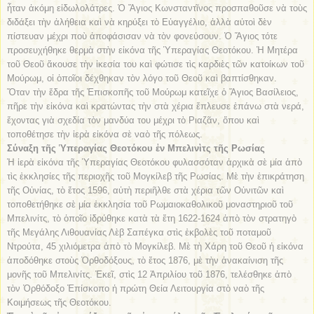
ἦταν ἀκόμη εἰδωλολάτρες. Ὁ Ἅγιος Κωνσταντῖνος προσπαθοῦσε νὰ τοὺς
διδάξει τὴν ἀλήθεια καὶ νὰ κηρύξει τὸ Εὐαγγέλιο, ἀλλὰ αὐτοὶ δὲν
πίστευαν μέχρι ποὺ ἀποφάσισαν νὰ τὸν φονεύσουν. Ὁ Ἅγιος τότε
προσευχήθηκε θερμὰ στὴν εἰκόνα τῆς Ὑπεραγίας Θεοτόκου. Ἡ Μητέρα
τοῦ Θεοῦ ἄκουσε τὴν ἱκεσία του καὶ φώτισε τὶς καρδιὲς τῶν κατοίκων τοῦ
Μούρωμ, οἱ ὁποῖοι δέχθηκαν τὸν λόγο τοῦ Θεοῦ καὶ βαπτίσθηκαν.
Ὅταν τὴν ἕδρα τῆς Ἐπισκοπῆς τοῦ Μούρωμ κατεῖχε ὁ Ἅγιος Βασίλειος,
πῆρε τὴν εἰκόνα καὶ κρατώντας τὴν στὰ χέρια ἔπλευσε ἐπάνω στὰ νερά,
ἔχοντας γιὰ σχεδία τὸν μανδύα του μέχρι τὸ Ριαζᾶν, ὅπου καὶ
τοποθέτησε τὴν ἱερὰ εἰκόνα σὲ ναὸ τῆς πόλεως.
Σύναξη τῆς Ὑπεραγίας Θεοτόκου ἐν Μπελινὶτς τῆς Ρωσίας
Ἡ ἱερὰ εἰκόνα τῆς Ὑπεραγίας Θεοτόκου φυλασσόταν ἀρχικὰ σὲ μία ἀπὸ
τὶς ἐκκλησίες τῆς περιοχῆς τοῦ Μογκίλεβ τῆς Ρωσίας. Μὲ τὴν ἐπικράτηση
τῆς Οὐνίας, τὸ ἔτος 1596, αὐτὴ περιῆλθε στὰ χέρια τῶν Οὐνιτῶν καὶ
τοποθετήθηκε σὲ μία ἐκκλησία τοῦ Ρωμαιοκαθολικοῦ μοναστηριοῦ τοῦ
Μπελινίτς, τὸ ὁποῖο ἱδρύθηκε κατὰ τὰ ἔτη 1622-1624 ἀπὸ τὸν στρατηγὸ
τῆς Μεγάλης Λιθουανίας Λὲβ Σαπέγκα στὶς ἐκβολὲς τοῦ ποταμοῦ
Ντρούτα, 45 χιλιόμετρα ἀπὸ τὸ Μογκίλεβ. Μὲ τὴ Χάρη τοῦ Θεοῦ ἡ εἰκόνα
ἀποδόθηκε στοὺς Ὀρθοδόξους, τὸ ἔτος 1876, μὲ τὴν ἀνακαίνιση τῆς
μονῆς τοῦ Μπελινίτς. Ἐκεῖ, στὶς 12 Ἀπριλίου τοῦ 1876, τελέσθηκε ἀπὸ
τὸν Ὀρθόδοξο Ἐπίσκοπο ἡ πρώτη Θεία Λειτουργία στὸ ναὸ τῆς
Κοιμήσεως τῆς Θεοτόκου.