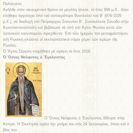
Πολύευκτο.
Ἀνῆλθε στὸν οἰκουμενικὸ θρόνο σὲ μεγάλη ἡλικία, τὸ ἔτος 999 μ.Χ., ὅταν
κλήθηκε ἀργότερα ὑπὸ τοῦ αὐτοκράτορα Βασιλείου τοῦ Β’ (976-1025
μ.Χ.), σὲ διαδοχὴ τοῦ Πατριάρχου Σισιννίου Β’. Συνεκάλεσε Σύνοδο στὴν
Κωνσταντινούπολη καὶ βεβαίωσε τὰ ὑπὸ τοῦ Ἁγίου Φωτίου κατὰ τῶν
λατινικῶν καινοτομιῶν πραχθέντα. Ἐπὶ τῶν ἡμερῶν του μεταφράστηκαν
στὴ Ρωσικὴ γλῶσσα οἱ ἐκκλησιαστικοὶ νόμοι χάριν τῶν ἱερέων τῆς
Ρωσίας.
Ὁ Ἅγιος Σέργιος κοιμήθηκε μὲ εἰρήνη τὸ ἔτος 1019.
Ὁ Ὅσιος Νεόφυτος ὁ Ἔγκλειστος
Ὁ Ὅσιος Νεόφυτος ὁ Ἔγκλειστος ἄθλησε στὴν
Κύπρο. Ἡ Ἐκκλησία τιμάει τὴν μνήμη του στὶς 24 Ἰανουαρίου, ὅπου καὶ ὁ
βίος του.