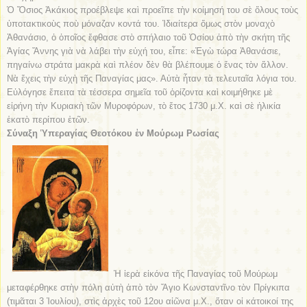
Ὁ Ὅσιος Ἀκάκιος προέβλεψε καὶ προεῖπε τὴν κοίμησή του σὲ ὅλους τοὺς
ὑποτακτικοὺς ποὺ μόναζαν κοντά του. Ἰδιαίτερα ὅμως στὸν μοναχὸ
Ἀθανάσιο, ὁ ὁποῖος ἔφθασε στὸ σπήλαιο τοῦ Ὁσίου ἀπὸ τὴν σκήτη τῆς
Ἁγίας Ἄννης γιὰ νὰ λάβει τὴν εὐχή του, εἶπε: «Ἐγὼ τώρα Ἀθανάσιε,
πηγαίνω στράτα μακρὰ καὶ πλέον δὲν θὰ βλέπουμε ὁ ἕνας τὸν ἄλλον.
Νὰ ἔχεις τὴν εὐχὴ τῆς Παναγίας μας». Αὐτὰ ἦταν τὰ τελευταῖα λόγια του.
Εὐλόγησε ἔπειτα τὰ τέσσερα σημεῖα τοῦ ὁρίζοντα καὶ κοιμήθηκε μὲ
εἰρήνη τὴν Κυριακὴ τῶν Μυροφόρων, τὸ ἔτος 1730 μ.Χ. καὶ σὲ ἡλικία
ἑκατὸ περίπου ἐτῶν.
Σύναξη Ὑπεραγίας Θεοτόκου ἐν Μούρωμ Ρωσίας
Ἡ ἱερὰ εἰκόνα τῆς Παναγίας τοῦ Μούρωμ
μεταφέρθηκε στὴν πόλη αὐτὴ ἀπὸ τὸν Ἅγιο Κωνσταντῖνο τὸν Πρίγκιπα
(τιμᾶται 3 Ἰουλίου), στὶς ἀρχὲς τοῦ 12ου αἰῶνα μ.Χ., ὅταν οἱ κάτοικοί της