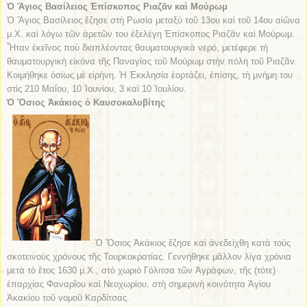
Ὁ Ἅγιος Βασίλειος Ἐπίσκοπος Ριαζᾶν καὶ Μούρωμ
Ὁ Ἅγιος Βασίλειος ἔζησε στὴ Ρωσία μεταξὺ τοῦ 13ου καὶ τοῦ 14ου αἰῶνα
μ.Χ. καὶ λόγω τῶν ἀρετῶν του ἐξελέγη Ἐπίσκοπος Ριαζᾶν καὶ Μούρωμ.
Ἦταν ἐκεῖνος ποὺ διαπλέοντας θαυματουργικὰ νερό, μετέφερε τὴ
θαυματουργικὴ εἰκόνα τῆς Παναγίας τοῦ Μούρωμ στὴν πόλη τοῦ Ριαζᾶν.
Κοιμήθηκε ὁσίως μὲ εἰρήνη. Ἡ Ἐκκλησία ἑορτάζει, ἐπίσης, τὴ μνήμη του
στὶς 210 Μαΐου, 10 Ἰουνίου, 3 καὶ 10 Ἰουλίου.
Ὁ Ὅσιος Ἀκάκιος ὁ Καυσοκαλυβίτης
Ὁ Ὅσιος Ἀκάκιος ἔζησε καὶ ἀνεδείχθη κατὰ τοὺς
σκοτεινοὺς χρόνους τῆς Τουρκοκρατίας. Γεννήθηκε μᾶλλον λίγα χρόνια
μετὰ τὸ ἔτος 1630 μ.Χ., στὸ χωριὸ Γόλιτσα τῶν Ἀγράφων, τῆς (τότε)
ἐπαρχίας Φαναρῖου καὶ Νεοχωρίου, στὴ σημερινὴ κοινότητα Ἁγίου
Ἀκακίου τοῦ νομοῦ Καρδίτσας.