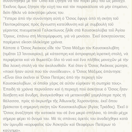
συναντήθηκε μὲ τὸν Ὅσιο καὶ ζήτησε νὰ τὸν πάρει μαζί του ὡς μοναχό.
Ἐκεῖνος ὅμως ζήτησε τὴν εὐχή του καὶ τὸν παρακάλεσε νὰ μὴν ἐπιμείνει,
διότι ἤθελε νὰ ἀσκητέψει μόνος του.
Ὕστερα ἀπὸ τὴν συνάντηση αὐτὴ ὁ Ὅσιος ἔφυγε ἀπὸ τὴ σκήτη τοῦ
Παντοκράτορος πρὸς ἄγνωστη κατεύθυνση καὶ μὲ συμβουλὴ τοῦ
γέροντος πνευματικοῦ Γαλακτίωνος ᾖλθε στὰ Καυσοκαλύβια τοῦ Ἁγίου
Ὄρους, ἐπάνω στὴ Μεταμόρφωση, γιὰ νὰ μονάσει. Ἐκεῖ ἀσκητεύοντας
παρέμεινε εἴκοσι ὁλόκληρα χρόνια.
Κάποτε ὁ Ὅσιος Ἀκάκιος εἶδε τὸν Ὅσιο Μάξιμο τὸν Καυσοκαλυβίτη
(τιμᾶται 13 Ἰανουαρίου), μὲ κάτασπρη καὶ ἀστραφτερὴ ἱερατικὴ στολή, νὰ
περιφέρεται καὶ νὰ θυμιατίζει ὅλο τὸ ναὸ καὶ ἕνα πλῆθος μοναχῶν μὲ τὴν
ἴδια λευκὴ στολὴ νὰ τὸν ἀκολουθοῦν. Καὶ ὅταν ὁ Ὅσιος Ἀκάκιος ρώτησε,
«ποιοὶ ἤσαν αὐτοὶ ποὺ τὸν συνόδευαν», ὁ Ὅσιος Μάξιμος ἀπάντησε:
«Εἶναι ὅλοι ἐκεῖνοι οἱ Ὅσιοι Πατέρες ἀπὸ τὴν περιοχὴ τῶν
Καυσοκαλυβίων, οἱ ὁποῖοι χάρις σὲ αὐτὸν εὐρήκαν τὴ σωτηρία τους».
Ἐπειδὴ τὰ χρόνια περνοῦσαν καὶ ἡ περιοχὴ ποὺ ἀσκήτευε ὁ Ὅσιος ἦταν
δύσβατη καὶ ἄνυδρη, ἀναγκάσθηκε νὰ μετακινηθεῖ χαμηλότερα πρὸς τὴ
θάλασσα, πρὸς τὸ ἀκρωτῆρι τῆς Ἀθωνικῆς Χερσονήσου, ἐκεῖ ὅπου
βρίσκεται ἡ σημερινὴ σκήτη τῶν Καυσοκαλυβίων (Ἁγίας Τριάδος). Ἐκεῖ ὁ
Ὅσιος ἀναζήτησε τὴν κατοικία του σὲ ἕνα μικρὸ σπήλαιο, τὸ ὁποῖο μέχρι
σήμερα φέρει τὸ ὄνομά του. Μὲ τὶς σπάνιες ἀρετές του ἀναδείχθηκε κατὰ
τὸν ὑμνῳδὸ «κορυφαῖος τῶν Ἀσκητῶν καὶ Θεοφόρων Πατέρων τὸ
καύχημα».