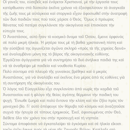
Οἱ γονεῖς του, εὐσεβεῖς καὶ ἐνάρετοι Χριστιανοί, μὲ τὴν ἐργασία τους
κατόρθωσαν στὰ δύσκολα ἐκεῖνα χρόνια νὰ ἐξασφαλίσουν τὰ ἀναγκαῖα
τῆς ζωῆς τους μὲ αὐτάρκεια καὶ στοργικὰ εἶχαν ἀφοσιωθεῖ στὴν ἀνατροφὴ
τῶν δυὸ παιδιῶν τους ποὺ τοὺς χάρισε ὁ Θεός. Ὅμως ὁ πρόωρος
θάνατος τοῦ πατέρα συγκλόνισε τὴν οἰκογένεια καὶ ἐπισκίασε τὴν
εὐτυχία τους.
Ὁ Ἀναστάσιος, αὐτὸ ἦταν τὸ κοσμικὸ ὄνομα τοῦ Ὁσίου, ἔμεινε ὀρφανὸς
σὲ πολὺ μικρὴ ἡλικία. Ἡ μητέρα τους μὲ τὴ βαθιὰ χριστιανικὴ πίστη καὶ
τὴν εὐσέβειά της ἀγωνίζεται ἀγῶνα σκληρὸ «πρὸς τὰ τῆς χηρείας δεινά»
καὶ ἀναλαμβάνει μόνη της τὸ βάρος τῆς οἰκογενειακῆς εὐθύνης.
Ἐργάζεται ἀγόγγυστα γιὰ νὰ συντηρήσει τὰ δυὸ ἀνήλικα παιδιά της καὶ
νὰ τὰ ἀναθρέψει μὲ παιδεία καὶ νουθεσία Κυρίου.
Πολὺ σύντομα στὸ πλευρὸ τῆς γυναίκας βρέθηκε καὶ ὁ μικρὸς
Ἀναστάσιος, γιὰ νὰ ἀναλάβει καὶ ἐκεῖνος ἕνα μέρος ἀπὸ τὶς εὐθύνες γιὰ
τὴ συντήρηση τῆς οἰκογένειάς του.
Ὁ λόγος τοῦ Εὐαγγελίου εἶχε συγκλονίσει ἀπὸ νωρὶς τὴν καρδιὰ τοῦ
Ἀναστασίου καὶ ἡ φλόγα τῆς θείας ἀγάπης θέρμαινε τὴν παιδική του
ψυχή. Ἔνιωθε ζωηρὰ καὶ πολὺ ἔντονα τὴν κλίση καὶ τὸν ζῆλο πρὸς τὸν
μοναχικὸ βίο. Γι’ αὐτὸ ἀπέφευγε τὸν θόρυβο τοῦ κόσμου καὶ ἀναζητοῦσε
συχνὰ τὴν ἡσυχία σὲ τόπους ἐρημικούς. Ἐκεῖ, ἀφοσιωμένος στὸν Θεό,
διέθετε ὅλο τὸν χρόνο του στὴν προσευχὴ καὶ τὴ νηστεία.
Σύντομα ἀποφάσισε νὰ ἐγκαταλείψει τὰ ἐγκόσμια καὶ σὲ ἡλικία εἴκοσι
τριῶν ἐτῶν ἔφυγε πρὸς τὰ μέρη τῆς Ζαγορᾶς Βόλου. Κατέληξε στὸ